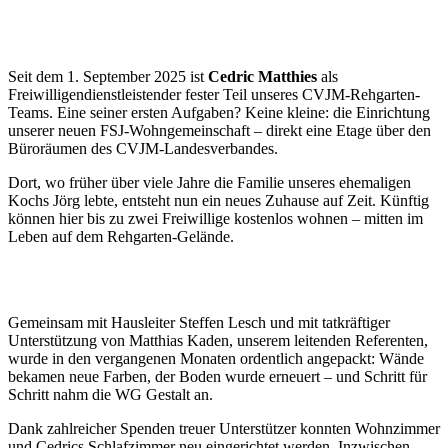
Seit dem 1. September 2025 ist
Cedric Matthies
als
Freiwilligendienstleistender fester Teil unseres CVJM-Rehgarten-
Teams. Eine seiner ersten Aufgaben? Keine kleine: die Einrichtung
unserer neuen FSJ-Wohngemeinschaft – direkt eine Etage über den
Büroräumen des CVJM-Landesverbandes.
Dort, wo früher über viele Jahre die Familie unseres ehemaligen
Kochs Jörg lebte, entsteht nun ein neues Zuhause auf Zeit. Künftig
können hier bis zu zwei Freiwillige kostenlos wohnen – mitten im
Leben auf dem Rehgarten-Gelände.
Gemeinsam mit Hausleiter Steffen Lesch und mit tatkräftiger
Unterstützung von Matthias Kaden, unserem leitenden Referenten,
wurde in den vergangenen Monaten ordentlich angepackt: Wände
bekamen neue Farben, der Boden wurde erneuert – und Schritt für
Schritt nahm die WG Gestalt an.
Dank zahlreicher Spenden treuer Unterstützer konnten Wohnzimmer
und Cedrics Schlafzimmer neu eingerichtet werden. Inzwischen