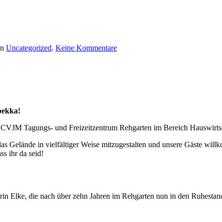
zu
in
Uncategorized
.
Keine Kommentare
Neue
Gesichter
im
Rehgarten
bekka!
m CVJM Tagungs- und Freizeitzentrum Rehgarten im Bereich Hauswirtsch
 Gelände in vielfältiger Weise mitzugestalten und unsere Gäste willk
s ihr da seid!
terin Elke, die nach über zehn Jahren im Rehgarten nun in den Ruhest