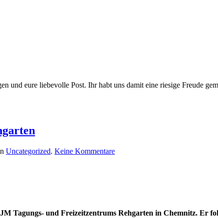
n und eure liebevolle Post. Ihr habt uns damit eine riesige Freude ge
hgarten
zu
in
Uncategorized
.
Keine Kommentare
Ralf
Wittig
wird
Hausleiter
des
CVJM
Rehgarten
M Tagungs- und Freizeitzentrums Rehgarten in Chemnitz. Er folgt 