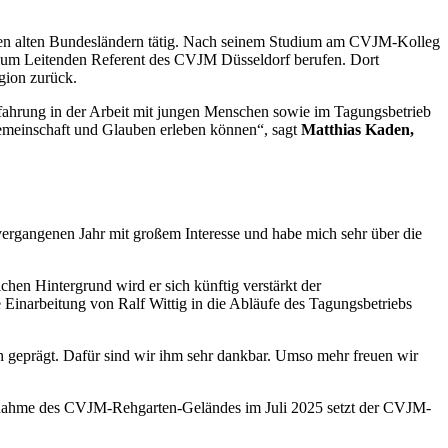
 den alten Bundesländern tätig. Nach seinem Studium am CVJM-Kolleg
r zum Leitenden Referent des CVJM Düsseldorf berufen. Dort
egion zurück.
rfahrung in der Arbeit mit jungen Menschen sowie im Tagungsbetrieb
Gemeinschaft und Glauben erleben können“, sagt
Matthias Kaden,
ergangenen Jahr mit großem Interesse und habe mich sehr über die
hen Hintergrund wird er sich künftig verstärkt der
inarbeitung von Ralf Wittig in die Abläufe des Tagungsbetriebs
h geprägt. Dafür sind wir ihm sehr dankbar. Umso mehr freuen wir
rnahme des CVJM-Rehgarten-Geländes im Juli 2025 setzt der CVJM-