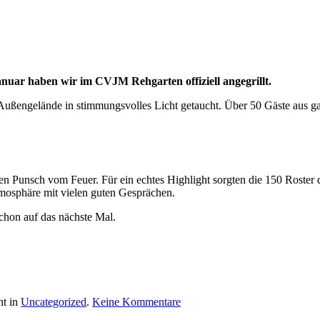
Wir
haben
angegrillt!
anuar haben wir im CVJM Rehgarten offiziell angegrillt.
 Außengelände in stimmungsvolles Licht getaucht. Über 50 Gäste aus ga
ißen Punsch vom Feuer. Für ein echtes Highlight sorgten die 150 Rost
Atmosphäre mit vielen guten Gesprächen.
schon auf das nächste Mal.
zu
ht in
Uncategorized
.
Keine Kommentare
Wintergrillen