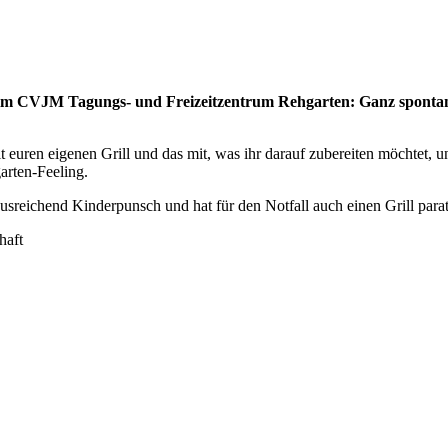
im
Rehgarten
 im CVJM Tagungs- und Freizeitzentrum Rehgarten: Ganz spontan l
t euren eigenen Grill und das mit, was ihr darauf zubereiten möchtet,
arten-Feeling.
reichend Kinderpunsch und hat für den Notfall auch einen Grill parat.
haft