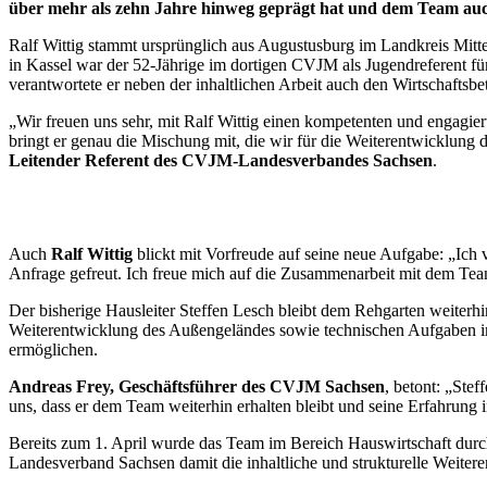
über mehr als zehn Jahre hinweg geprägt hat und dem Team auch 
Ralf Wittig stammt ursprünglich aus Augustusburg im Landkreis Mit
in Kassel war der 52-Jährige im dortigen CVJM als Jugendreferent f
verantwortete er neben der inhaltlichen Arbeit auch den Wirtschaftsb
„Wir freuen uns sehr, mit Ralf Wittig einen kompetenten und engagi
bringt er genau die Mischung mit, die wir für die Weiterentwicklu
Leitender Referent des CVJM-Landesverbandes Sachsen
.
Auch
Ralf Wittig
blickt mit Vorfreude auf seine neue Aufgabe: „Ich
Anfrage gefreut. Ich freue mich auf die Zusammenarbeit mit dem Te
Der bisherige Hausleiter Steffen Lesch bleibt dem Rehgarten weiterhi
Weiterentwicklung des Außengeländes sowie technischen Aufgaben im
ermöglichen.
Andreas Frey, Geschäftsführer des CVJM Sachsen
, betont: „Ste
uns, dass er dem Team weiterhin erhalten bleibt und seine Erfahrung 
Bereits zum 1. April wurde das Team im Bereich Hauswirtschaft du
Landesverband Sachsen damit die inhaltliche und strukturelle Weitere