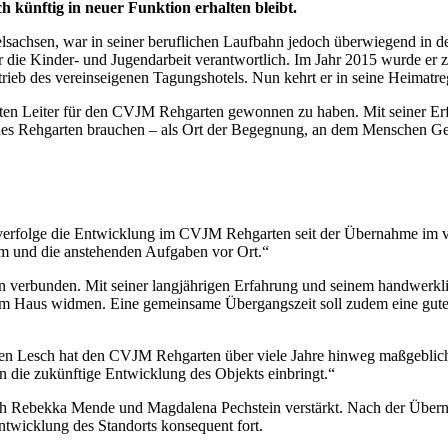
künftig in neuer Funktion erhalten bleibt.
telsachsen, war in seiner beruflichen Laufbahn jedoch überwiegend in
ür die Kinder- und Jugendarbeit verantwortlich. Im Jahr 2015 wurde e
etrieb des vereinseigenen Tagungshotels. Nun kehrt er in seine Heimatr
erten Leiter für den CVJM Rehgarten gewonnen zu haben. Mit seiner E
ng des Rehgarten brauchen – als Ort der Begegnung, an dem Menschen 
 verfolge die Entwicklung im CVJM Rehgarten seit der Übernahme im v
am und die anstehenden Aufgaben vor Ort.“
n verbunden. Mit seiner langjährigen Erfahrung und seinem handwerklic
 Haus widmen. Eine gemeinsame Übergangszeit soll zudem eine gute E
ffen Lesch hat den CVJM Rehgarten über viele Jahre hinweg maßgeblic
in die zukünftige Entwicklung des Objekts einbringt.“
rch Rebekka Mende und Magdalena Pechstein verstärkt. Nach der Übe
ntwicklung des Standorts konsequent fort.