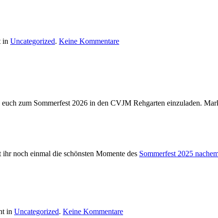
zu
t in
Uncategorized
.
Keine Kommentare
Wir
feiern
2026
ein
großes
Sommerfest!
, euch zum Sommerfest 2026 in den CVJM Rehgarten einzuladen. Mark
nt ihr noch einmal die schönsten Momente des
Sommerfest 2025 nachem
zu
ht in
Uncategorized
.
Keine Kommentare