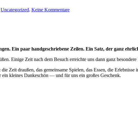
zu
n
Uncategorized
.
Keine Kommentare
Post,
die
uns
berührt
hat
ingen. Ein paar handgeschriebene Zeilen. Ein Satz, der ganz ehrl
rüßen.
Einige Zeit nach dem Besuch erreichte uns dann ganz besondere P
: die Zeit draußen, das gemeinsame Spielen, das Essen, die Erlebnisse 
r ein kleines Dankeschön — und für uns ein großes Geschenk.